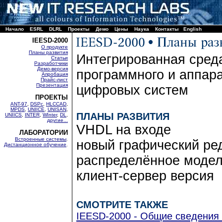
Начало
ESRL
DLRL
Проекты
Демо
Цены
Наука
Контакты
English
IEESD-2000
О продукте
Планы развития
Интегрированная сред
Статьи
Разработчики
Демо-версия
программного и аппар
Апробация
Прайс-лист
Презентация
цифровых систем
ПРОЕКТЫ
ANT-97
,
DSPc
,
HLCCAD
,
MPDS
,
UNIICE
,
UNISAN
,
ПЛАНЫ РАЗВИТИЯ
UNIICS
,
INTER
,
WInter
,
DL
,
другие...
VHDL на входе
ЛАБОРАТОРИИ
Встроенные системы
,
новый графический ре
Дистанционное обучение
,
распределённое моде
клиент-сервер версия
СМОТРИТЕ ТАКЖЕ
IEESD-2000 - Общие сведения 