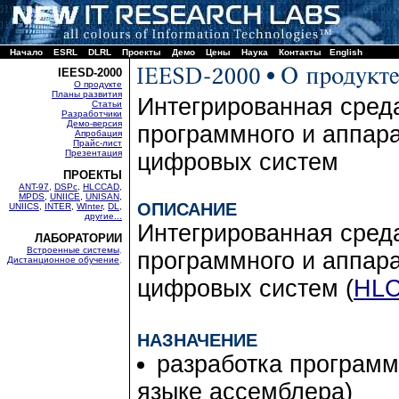
Начало
ESRL
DLRL
Проекты
Демо
Цены
Наука
Контакты
English
IEESD-2000
О продукте
Планы развития
Интегрированная сред
Статьи
Разработчики
Демо-версия
программного и аппар
Апробация
Прайс-лист
Презентация
цифровых систем
ПРОЕКТЫ
ANT-97
,
DSPc
,
HLCCAD
,
MPDS
,
UNIICE
,
UNISAN
,
ОПИСАНИЕ
UNIICS
,
INTER
,
WInter
,
DL
,
другие...
Интегрированная сред
ЛАБОРАТОРИИ
Встроенные системы
,
программного и аппар
Дистанционное обучение
,
цифровых систем (
HL
НАЗНАЧЕНИЕ
разработка программ
языке ассемблера)