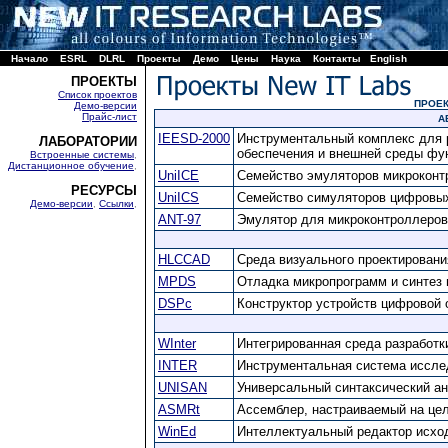
Начало
ESRL
DLRL
Проекты
Демо
Цены
Наука
Контакты
English
ПРОЕКТЫ
Список проектов
ПРОЕК
Демо-версии
Прайс-лист
А
IEESD-2000
Инструментальный комплекс для р
ЛАБОРАТОРИИ
обеспечения и внешней среды фу
Встроенные системы
,
Дистанционное обучение
,
UniICE
Семейство эмуляторов микроконт
РЕСУРСЫ
UniICS
Семейство симуляторов цифровых
Демо-версии
,
Ссылки
,
ANT-97
Эмулятор для микроконтроллеров 
HLCCAD
Среда визуального проектировани
MPDS
Отладка микропрограмм и синтез
DSPc
Конструктор устройств цифровой 
WInter
Интегрированная среда разработк
INTER
Инструментальная система иссле
UNISAN
Универсальный синтаксический а
ASMRt
Ассемблер, настраиваемый на це
WinEd
Интеллектуальный редактор исхо