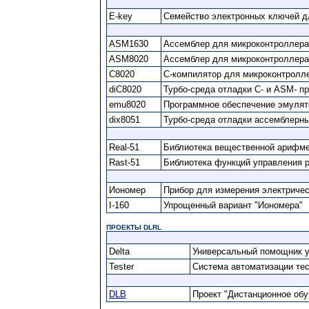
E-key
Семейство электронных ключей д
ASM1630
Ассемблер для микроконтроллера
ASM8020
Ассемблер для микроконтроллера
C8020
C-компилятор для микроконтролл
diC8020
Турбо-среда отладки С- и ASM- 
emu8020
Программное обеспечение эмуля
dix8051
Турбо-среда отладки ассемблерны
Real-51
Библиотека вещественной арифмет
Rast-51
Библиотека функций управления 
Иономер
Прибор для измерения электрическ
I-160
Упрощенный вариант "Иономера"
ПРОЕКТЫ DLRL
Delta
Универсальный помощник у
Tester
Система автоматизации те
DLB
Проект "Дистанционное обу