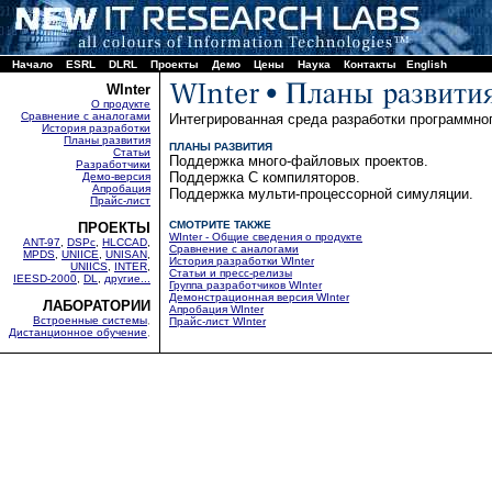
Начало
ESRL
DLRL
Проекты
Демо
Цены
Наука
Контакты
English
WInter
О продукте
Сравнение с аналогами
Интегрированная среда разработки программно
История разработки
Планы развития
ПЛАНЫ РАЗВИТИЯ
Статьи
Поддержка много-файловых проектов.
Разработчики
Поддержка C компиляторов.
Демо-версия
Апробация
Поддержка мульти-процессорной симуляции.
Прайс-лист
СМОТРИТЕ ТАКЖЕ
ПРОЕКТЫ
WInter - Общие сведения о продукте
ANT-97
,
DSPc
,
HLCCAD
,
Сравнение с аналогами
MPDS
,
UNIICE
,
UNISAN
,
История разработки WInter
UNIICS
,
INTER
,
Статьи и пресс-релизы
IEESD-2000
,
DL
,
другие...
Группа разработчиков WInter
Демонстрационная версия WInter
ЛАБОРАТОРИИ
Апробация WInter
Встроенные системы
,
Прайс-лист WInter
Дистанционное обучение
,