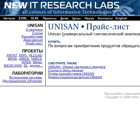
Начало
ESRL
DLRL
Проекты
Демо
Цены
Наука
Контакты
English
UNISAN
О продукте
Статьи
Unisan (универсальный синтаксический анализа
Разработчики
Демо-версия
КУПИТЬ
Прайс-лист
По вопросам приобретения продуктов обращат
ПРОЕКТЫ
ANT-97
,
DSPc
,
HLCCAD
,
MPDS
,
UNIICE
,
UNIICS
,
INTER
,
WInter
,
СМОТРИТЕ ТАКЖЕ
IEESD-2000
,
DL
,
другие...
UNISAN - Общие сведения о продукте
Статьи и пресс-релизы
ЛАБОРАТОРИИ
Группа разработчиков UNISAN
Демонстрационная версия UNISAN
Встроенные системы
,
Дистанционное обучение
,
Присылайте замечания
Copyright © 1996-2001 N